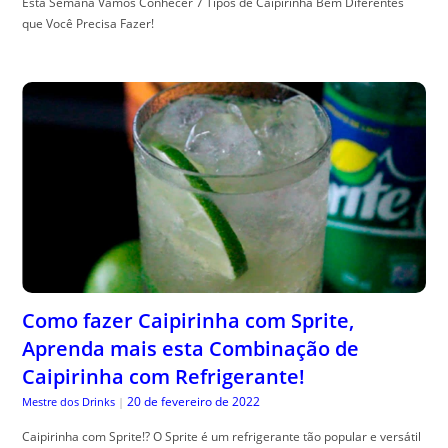
Esta Semana Vamos Conhecer 7 Tipos de Caipirinha Bem Diferentes
que Você Precisa Fazer!
Como fazer Caipirinha com Sprite,
Aprenda mais esta Combinação de
Caipirinha com Refrigerante!
20 de fevereiro de 2022
Mestre dos Drinks
|
Caipirinha com Sprite!? O Sprite é um refrigerante tão popular e versátil