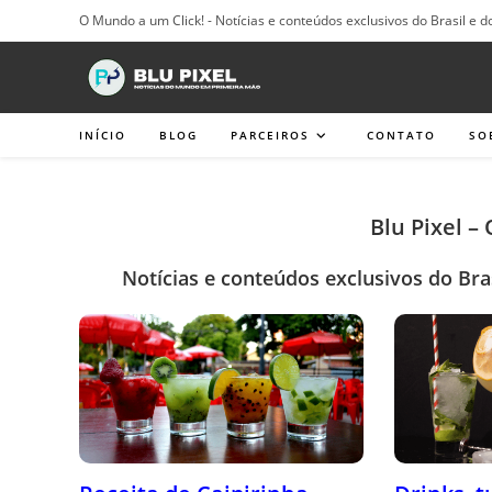
Ir
O Mundo a um Click! - Notícias e conteúdos exclusivos do Brasil e d
para
o
conteúdo
INÍCIO
BLOG
PARCEIROS
CONTATO
SO
Blu Pixel –
Notícias e conteúdos exclusivos do Bra