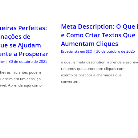
Meta Description: O Que 
iras Perfeitas:
e Como Criar Textos Que
nações de
Aumentam Cliques
que se Ajudam
30 de outubro de 2025
Especialista em SEO
|
nte a Prosperar
30 de outubro de 2025
ner
|
o que , é meta description: aprenda a escrev
resumos que aumentam cliques com
heiras iniciantes podem
exemplos práticos e chamadas que
u jardim em um espa, ço
convertem.
ável. Aprenda aqui como