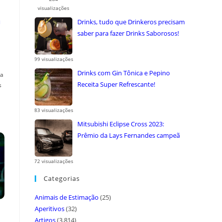
visualizações
a
Drinks, tudo que Drinkeros precisam
saber para fazer Drinks Saborosos!
99 visualizações
Drinks com Gin Tônica e Pepino
ça
Receita Super Refrescante!
s
83 visualizações
Mitsubishi Eclipse Cross 2023:
Prêmio da Lays Fernandes campeã
do ...
72 visualizações
Categorias
Animais de Estimação
(25)
Aperitivos
(32)
Artigos
(3.814)