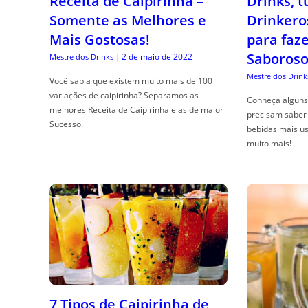
Receita de Caipirinha –
Drinks, 
Somente as Melhores e
Drinkero
Mais Gostosas!
para faz
Saboroso
2 de maio de 2022
Mestre dos Drinks
|
Mestre dos Drink
Você sabia que existem muito mais de 100
variações de caipirinha? Separamos as
Conheça alguns 
melhores Receita de Caipirinha e as de maior
precisam saber 
Sucesso.
bebidas mais us
muito mais!
7 Tipos de Caipirinha de