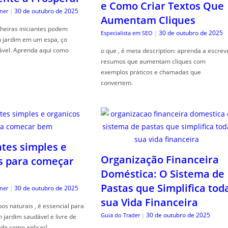
e Como Criar Textos Que
30 de outubro de 2025
ner
|
Aumentam Cliques
heiras iniciantes podem
30 de outubro de 2025
Especialista em SEO
|
u jardim em um espa, ço
ável. Aprenda aqui como
o que , é meta description: aprenda a escrev
resumos que aumentam cliques com
exemplos práticos e chamadas que
convertem.
ntes simples e
Organização Financeira
s para começar
Doméstica: O Sistema de
Pastas que Simplifica tod
30 de outubro de 2025
ner
|
sua Vida Financeira
s naturais , é essencial para
30 de outubro de 2025
Guia do Trader
|
jardim saudável e livre de
da como aplicar!