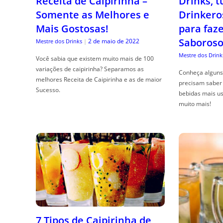
Receita de Caipirinha –
Drinks, 
Somente as Melhores e
Drinkero
Mais Gostosas!
para faz
Saboroso
2 de maio de 2022
Mestre dos Drinks
|
Mestre dos Drink
Você sabia que existem muito mais de 100
variações de caipirinha? Separamos as
Conheça alguns 
melhores Receita de Caipirinha e as de maior
precisam saber 
Sucesso.
bebidas mais us
muito mais!
7 Tipos de Caipirinha de