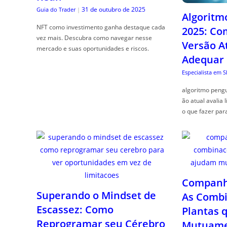
31 de outubro de 2025
Guia do Trader
|
Algoritm
NFT como investimento ganha destaque cada
2025: Co
vez mais. Descubra como navegar nesse
Versão A
mercado e suas oportunidades e riscos.
Adequar
Especialista em 
algoritmo pengu
ão atual avalia 
o que fazer par
Companhe
Superando o Mindset de
As Combi
Escassez: Como
Plantas 
Reprogramar seu Cérebro
Mutuame