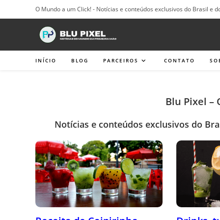
Ir
O Mundo a um Click! - Notícias e conteúdos exclusivos do Brasil e d
para
o
conteúdo
INÍCIO
BLOG
PARCEIROS
CONTATO
SO
Blu Pixel –
Notícias e conteúdos exclusivos do Bra