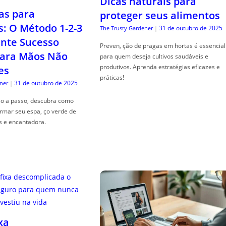
Dicas naturais para
as para
proteger seus alimentos
s: O Método 1-2-3
31 de outubro de 2025
The Trusty Gardener
|
nte Sucesso
Preven, ção de pragas em hortas é essencial
ara Mãos Não
para quem deseja cultivos saudáveis e
produtivos. Aprenda estratégias eficazes e
es
práticas!
31 de outubro de 2025
ner
|
so a passo, descubra como
ormar seu espa, ço verde de
s e encantadora.
xa