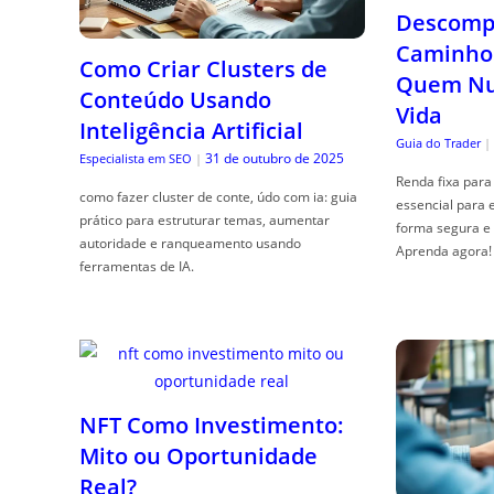
Descompl
Caminho 
Como Criar Clusters de
Quem Nun
Conteúdo Usando
Vida
Inteligência Artificial
Guia do Trader
|
31 de outubro de 2025
Especialista em SEO
|
Renda fixa para 
como fazer cluster de conte, údo com ia: guia
essencial para 
prático para estruturar temas, aumentar
forma segura e 
autoridade e ranqueamento usando
Aprenda agora!
ferramentas de IA.
NFT Como Investimento:
Mito ou Oportunidade
Real?