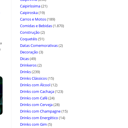
Caipiríssima
(21)
a
Caipiroska
(19)
Carros e Motos
(189)
Comidas e Bebidas
(1.870)
Construção
(2)
Coquetéis
(51)
ça
Datas Comemorativas
(2)
s
Decoração
(3)
Dicas
(49)
Drinkeros
(2)
Drinks
(239)
Drinks Clássicos
(15)
Drinks com Álcool
(12)
Drinks com Cachaça
(123)
Drinks com Café
(24)
Drinks com Cerveja
(28)
Drinks com Champagne
(15)
Drinks com Energético
(14)
Drinks com Gim
(5)