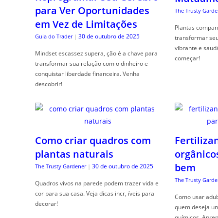
para Ver Oportunidades
The Trusty Garde
em Vez de Limitações
Plantas compan
30 de outubro de 2025
Guia do Trader
|
transformar se
vibrante e saud
Mindset escassez supera, ção é a chave para
começar!
transformar sua relação com o dinheiro e
conquistar liberdade financeira. Venha
descobrir!
Como criar quadros com
Fertiliza
plantas naturais
orgânico
bem
30 de outubro de 2025
The Trusty Gardener
|
The Trusty Garde
Quadros vivos na parede podem trazer vida e
cor para sua casa. Veja dicas incr, íveis para
Como usar adubo
decorar!
quem deseja um 
químicos. Apren