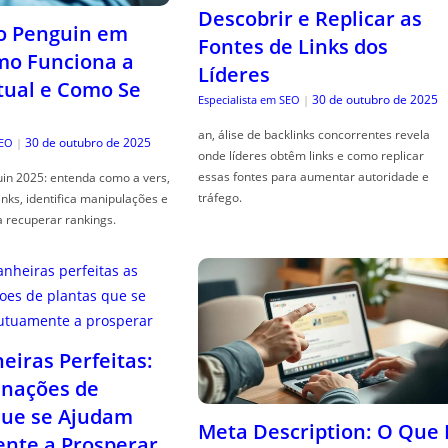
Descobrir e Replicar as
o Penguin em
Fontes de Links dos
mo Funciona a
Líderes
tual e Como Se
30 de outubro de 2025
Especialista em SEO
|
an, álise de backlinks concorrentes revela
30 de outubro de 2025
SEO
|
onde líderes obtêm links e como replicar
essas fontes para aumentar autoridade e
in 2025: entenda como a vers,
tráfego.
links, identifica manipulações e
a recuperar rankings.
iras Perfeitas:
nações de
que se Ajudam
Meta Description: O Que 
nte a Prosperar