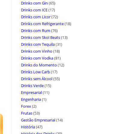
Drinks com Gin
(65)
Drinks com ICE
(17)
Drinks com Licor
(72)
Drinks com Refrigerante
(18)
Drinks com Rum
(76)
Drinks com Skol Beats
(13)
Drinks com Tequila
(31)
Drinks com Vinho
(18)
Drinks com Vodka
(81)
Drinks do Momento
(12)
Drinks Low Carb
(17)
Drinks sem Álcool
(55)
Drinks Verde
(15)
Empresarial
(11)
Engenharia
(1)
Forex
(2)
Frutas
(53)
Gestão Empresarial
(14)
História
(47)
História dos Drinks
(20)