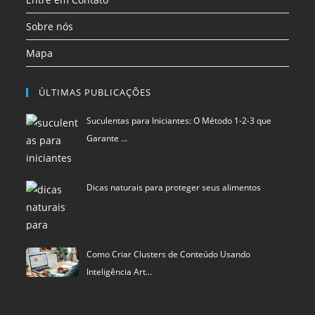
ÚLTIMAS PUBLICAÇÕES
Suculentas para Iniciantes: O Método 1-2-3 que
Garante …
Dicas naturais para proteger seus alimentos
Como Criar Clusters de Conteúdo Usando
Inteligência Art…
Política de privacidade
Termos de Uso
Exclusão de Dados
Blu Pixel
©
SCIStudio.com
2001 - 2026
CNPJ: 04.542.994.0001-29
Portal membro
RDA - Rede de Autoridade