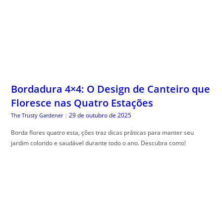
Bordadura 4×4: O Design de Canteiro que
Floresce nas Quatro Estações
29 de outubro de 2025
The Trusty Gardener
|
Borda flores quatro esta, ções traz dicas práticas para manter seu
jardim colorido e saudável durante todo o ano. Descubra como!
Glossário Completo do Cartão de Crédito:
O Significado Real de Cada Taxa e Termo