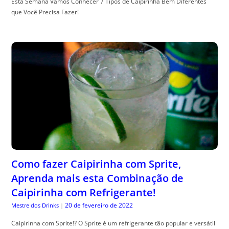
Esta Semana Vamos Conhecer 7 Tipos de Caipirinha Bem Diferentes
que Você Precisa Fazer!
Como fazer Caipirinha com Sprite,
Aprenda mais esta Combinação de
Caipirinha com Refrigerante!
20 de fevereiro de 2022
Mestre dos Drinks
|
Caipirinha com Sprite!? O Sprite é um refrigerante tão popular e versátil