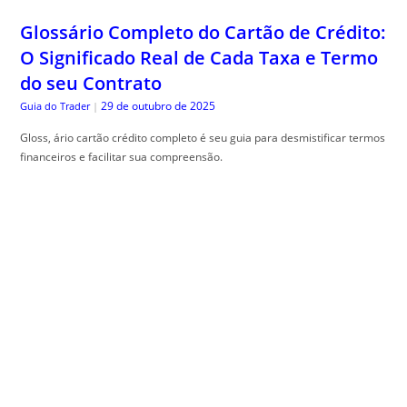
29 de outubro de 2025
Guia do Trader
|
Gloss, ário cartão crédito completo é seu guia para desmistificar termos
financeiros e facilitar sua compreensão.
Engenharia de Sombras: Como Planejar
seu Jardim Considerando o Movimento
Solar Anual
29 de outubro de 2025
The Trusty Gardener
|