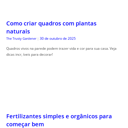
naturais
30 de outubro de 2025
The Trusty Gardener
|
Quadros vivos na parede podem trazer vida e cor para sua casa. Veja
dicas incr, íveis para decorar!
Fertilizantes simples e orgânicos para
começar bem
30 de outubro de 2025
The Trusty Gardener
|
Como usar adubos naturais , é essencial para quem deseja um jardim
saudável e livre de químicos. Aprenda como aplicar!