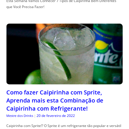
Esta Semana Vamos Conhecer 7 Tipos de Caipirinha Bem Diferentes
que Você Precisa Fazer!
Como fazer Caipirinha com Sprite,
Aprenda mais esta Combinação de
Caipirinha com Refrigerante!
20 de fevereiro de 2022
Mestre dos Drinks
|
Caipirinha com Sprite!? O Sprite é um refrigerante tão popular e versátil