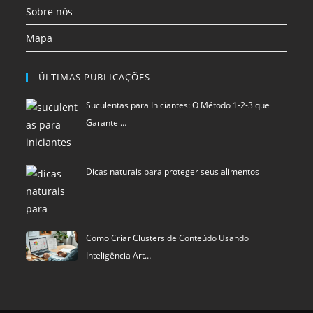
ÚLTIMAS PUBLICAÇÕES
Suculentas para Iniciantes: O Método 1-2-3 que
Garante …
Dicas naturais para proteger seus alimentos
Como Criar Clusters de Conteúdo Usando
Inteligência Art…
Política de privacidade
Termos de Uso
Exclusão de Dados
Blu Pixel
©
SCIStudio.com
2001 - 2026
CNPJ: 04.542.994.0001-29
Portal membro
RDA - Rede de Autoridade