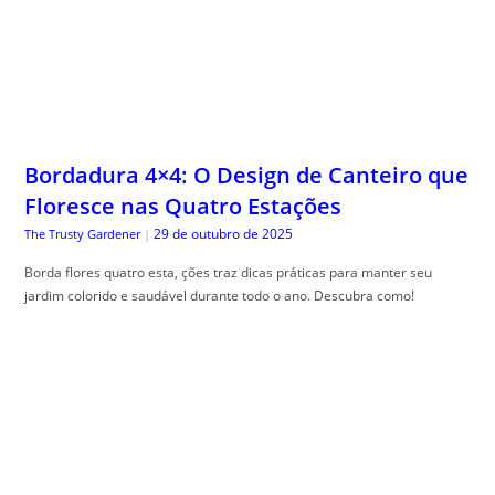
Bordadura 4×4: O Design de Canteiro que
Floresce nas Quatro Estações
29 de outubro de 2025
The Trusty Gardener
|
Borda flores quatro esta, ções traz dicas práticas para manter seu
jardim colorido e saudável durante todo o ano. Descubra como!
Glossário Completo do Cartão de Crédito:
O Significado Real de Cada Taxa e Termo
do seu Contrato