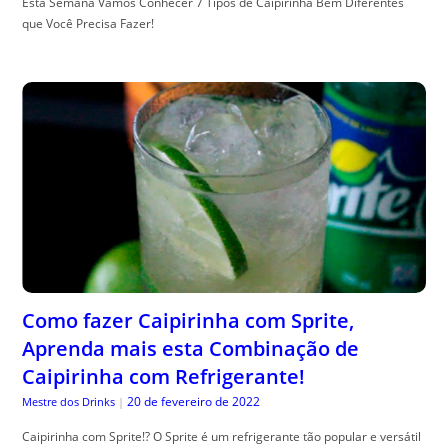
Esta Semana Vamos Conhecer 7 Tipos de Caipirinha Bem Diferentes
que Você Precisa Fazer!
Como fazer Caipirinha com Sprite,
Aprenda mais esta Combinação de
Caipirinha com Refrigerante!
20 de fevereiro de 2022
Mestre dos Drinks
|
Caipirinha com Sprite!? O Sprite é um refrigerante tão popular e versátil