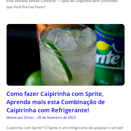
Esta Semana Vamos Conhecer 7 Tipos de Caipirinha Bem Diferentes
que Você Precisa Fazer!
Como fazer Caipirinha com Sprite,
Aprenda mais esta Combinação de
Caipirinha com Refrigerante!
20 de fevereiro de 2022
Mestre dos Drinks
|
Caipirinha com Sprite!? O Sprite é um refrigerante tão popular e versátil