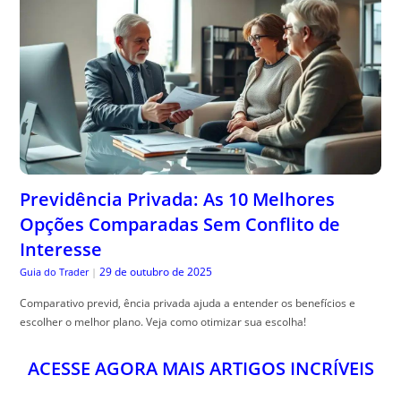
Previdência Privada: As 10 Melhores
Opções Comparadas Sem Conflito de
Interesse
29 de outubro de 2025
Guia do Trader
|
Comparativo previd, ência privada ajuda a entender os benefícios e
escolher o melhor plano. Veja como otimizar sua escolha!
ACESSE AGORA MAIS ARTIGOS INCRÍVEIS