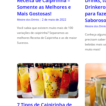
Receita de Caipirinha –
Drinks, 
Somente as Melhores e
Drinkero
Mais Gostosas!
para faz
Saboroso
2 de maio de 2022
Mestre dos Drinks
|
Mestre dos Drink
Você sabia que existem muito mais de 100
variações de caipirinha? Separamos as
Conheça alguns 
melhores Receita de Caipirinha e as de maior
precisam saber 
Sucesso.
bebidas mais us
muito mais!
7 Tipos de Caipirinha de