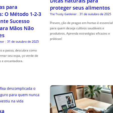
Dicas naturais para
as para
proteger seus alimentos
s: O Método 1-2-3
31 de outubro de 2025
The Trusty Gardener
|
nte Sucesso
Preven, ção de pragas em hortas é essencial
ara Mãos Não
para quem deseja cultivos saudáveis e
produtivos. Aprenda estratégias eficazes e
es
práticas!
31 de outubro de 2025
ner
|
so a passo, descubra como
ormar seu espa, ço verde de
s e encantadora.
xa