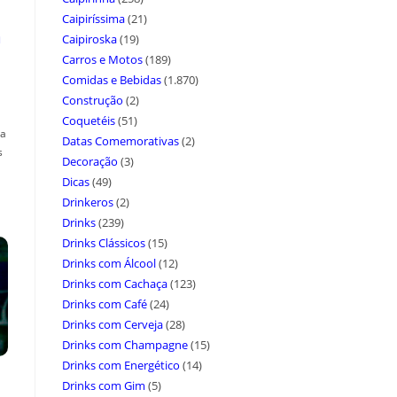
Caipiríssima
(21)
a
Caipiroska
(19)
Carros e Motos
(189)
Comidas e Bebidas
(1.870)
Construção
(2)
Coquetéis
(51)
ça
Datas Comemorativas
(2)
s
Decoração
(3)
Dicas
(49)
Drinkeros
(2)
Drinks
(239)
Drinks Clássicos
(15)
Drinks com Álcool
(12)
Drinks com Cachaça
(123)
Drinks com Café
(24)
Drinks com Cerveja
(28)
Drinks com Champagne
(15)
Drinks com Energético
(14)
Drinks com Gim
(5)