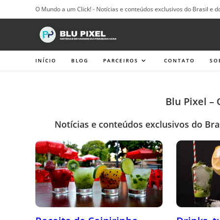
Ir
O Mundo a um Click! - Notícias e conteúdos exclusivos do Brasil e d
para
o
conteúdo
INÍCIO
BLOG
PARCEIROS
CONTATO
SO
Blu Pixel –
Notícias e conteúdos exclusivos do Bra