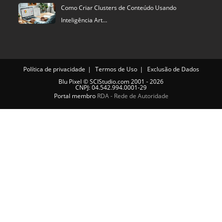
Como Criar Clusters de Conteúdo Usando
Inteligência Art…
Política de privacidade
Termos de Uso
Exclusão de Dados
Blu Pixel
©
SCIStudio.com
2001 - 2026
CNPJ: 04.542.994.0001-29
Portal membro
RDA - Rede de Autoridade