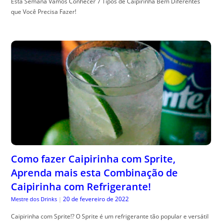
Esta Semana Vamos Conhecer 7 Tipos de Caipirinha Bem Diferentes
que Você Precisa Fazer!
Como fazer Caipirinha com Sprite,
Aprenda mais esta Combinação de
Caipirinha com Refrigerante!
20 de fevereiro de 2022
Mestre dos Drinks
|
Caipirinha com Sprite!? O Sprite é um refrigerante tão popular e versátil