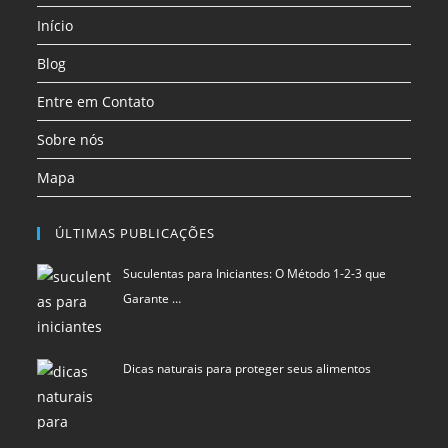
uma
uma
uma
Início
nova
nova
nova
aba
aba
aba
Blog
Entre em Contato
Sobre nós
Mapa
ÚLTIMAS PUBLICAÇÕES
Suculentas para Iniciantes: O Método 1-2-3 que
Garante …
Dicas naturais para proteger seus alimentos