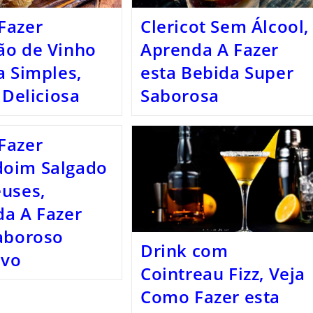
Fazer
Clericot Sem Álcool,
ão de Vinho
Aprenda A Fazer
a Simples,
esta Bebida Super
 Deliciosa
Saborosa
Fazer
oim Salgado
uses,
a A Fazer
aboroso
Drink com
ivo
Cointreau Fizz, Veja
Como Fazer esta