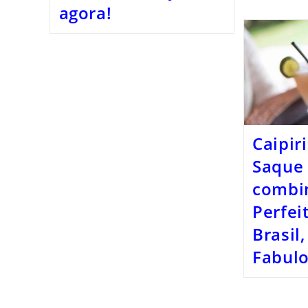
agora!
Caipir
Saque
combi
Perfei
Brasil
Fabulo