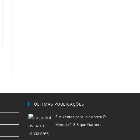
para a próxima página
ÚLTIMAS PUBLICAÇÕES
Suculentas para Iniciantes: O
Método 1-2-3 que Garante …