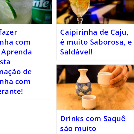
fazer
Caipirinha de Caju,
inha com
é muito Saborosa, e
, Aprenda
Saldável!
sta
nação de
inha com
erante!
Drinks com Saquê
são muito