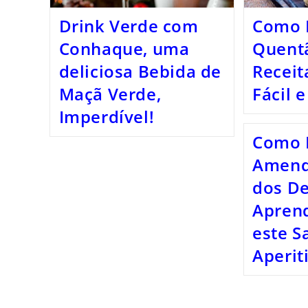
Drink Verde com
Como 
Conhaque, uma
Quent
deliciosa Bebida de
Receit
Maçã Verde,
Fácil e
Imperdível!
Como 
Amend
dos De
Aprend
este S
Aperit