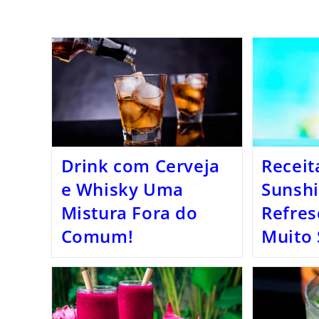
Drink com Cerveja
Receit
e Whisky Uma
Sunsh
Mistura Fora do
Refres
Comum!
Muito 