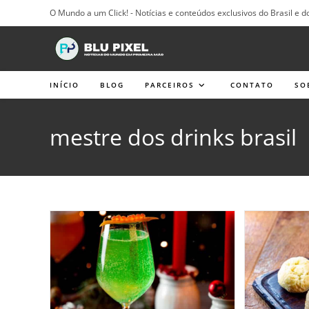
Ir
O Mundo a um Click! - Notícias e conteúdos exclusivos do Brasil e d
para
o
conteúdo
INÍCIO
BLOG
PARCEIROS
CONTATO
SO
mestre dos drinks brasil