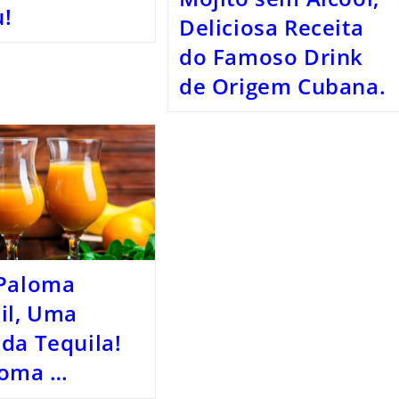
u!
Deliciosa Receita
do Famoso Drink
de Origem Cubana.
 Paloma
il, Uma
da Tequila!
loma …