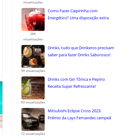
visualizações
Como Fazer Caipirinha com
Energético? Uma disposição extra
uma combinação ...
284
visualizações
Drinks, tudo que Drinkeros precisam
saber para fazer Drinks Saborosos!
99 visualizações
Drinks com Gin Tônica e Pepino
Receita Super Refrescante!
83 visualizações
Mitsubishi Eclipse Cross 2023:
Prêmio da Lays Fernandes campeã
do ...
72 visualizações