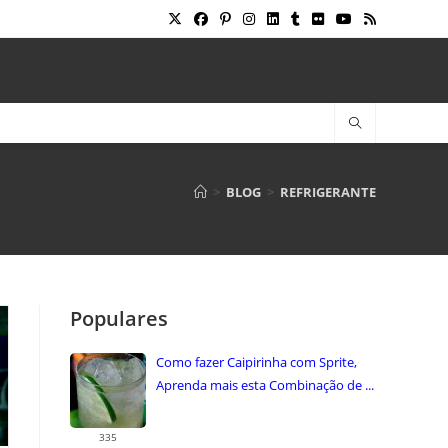
>
BLOG
>
REFRIGERANTE
Populares
Como fazer Caipirinha com Sprite,
Aprenda mais esta Combinação de ...
335