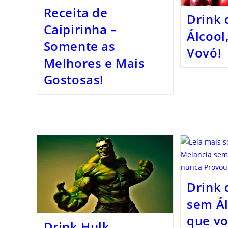
Receita de
Drink
Caipirinha –
Álcool
Somente as
Vovó!
Melhores e Mais
Gostosas!
Drink 
sem Ál
que v
Drink Hulk,