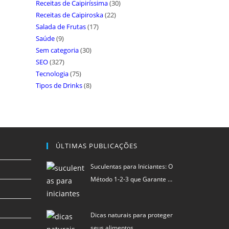
Receitas de Caipiríssima
(30)
Receitas de Caipiroska
(22)
Salada de Frutas
(17)
Saúde
(9)
Sem categoria
(30)
SEO
(327)
Tecnologia
(75)
Tipos de Drinks
(8)
ÚLTIMAS PUBLICAÇÕES
Suculentas para Iniciantes: O
Método 1-2-3 que Garante …
Dicas naturais para proteger
seus alimentos