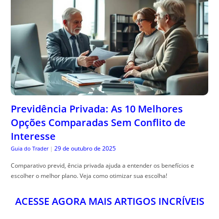
Previdência Privada: As 10 Melhores
Opções Comparadas Sem Conflito de
Interesse
29 de outubro de 2025
Guia do Trader
|
Comparativo previd, ência privada ajuda a entender os benefícios e
escolher o melhor plano. Veja como otimizar sua escolha!
ACESSE AGORA MAIS ARTIGOS INCRÍVEIS