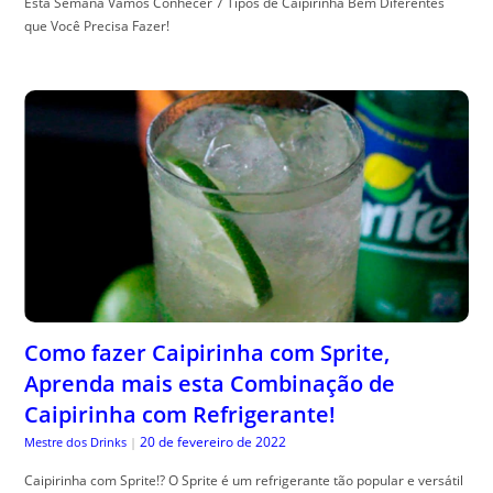
Esta Semana Vamos Conhecer 7 Tipos de Caipirinha Bem Diferentes
que Você Precisa Fazer!
Como fazer Caipirinha com Sprite,
Aprenda mais esta Combinação de
Caipirinha com Refrigerante!
20 de fevereiro de 2022
Mestre dos Drinks
|
Caipirinha com Sprite!? O Sprite é um refrigerante tão popular e versátil