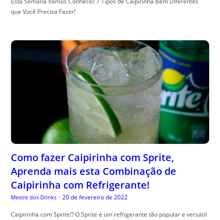
Esta Semana Vamos Conhecer 7 Tipos de Caipirinha Bem Diferentes
que Você Precisa Fazer!
Como fazer Caipirinha com Sprite,
Aprenda mais esta Combinação de
Caipirinha com Refrigerante!
20 de fevereiro de 2022
Mestre dos Drinks
|
Caipirinha com Sprite!? O Sprite é um refrigerante tão popular e versátil