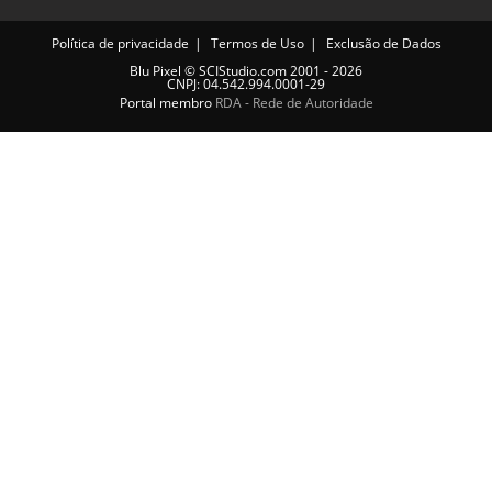
Política de privacidade
Termos de Uso
Exclusão de Dados
Blu Pixel
©
SCIStudio.com
2001 - 2026
CNPJ: 04.542.994.0001-29
Portal membro
RDA - Rede de Autoridade