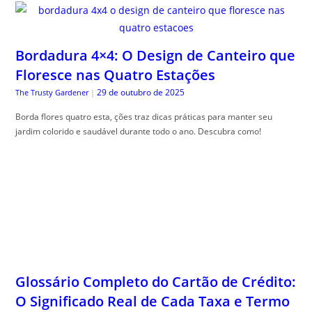
Bordadura 4×4: O Design de Canteiro que
Floresce nas Quatro Estações
29 de outubro de 2025
The Trusty Gardener
|
Borda flores quatro esta, ções traz dicas práticas para manter seu
jardim colorido e saudável durante todo o ano. Descubra como!
Glossário Completo do Cartão de Crédito:
O Significado Real de Cada Taxa e Termo
do seu Contrato
29 de outubro de 2025
Guia do Trader
|
Gloss, ário cartão crédito completo é seu guia para desmistificar termos
financeiros e facilitar sua compreensão.