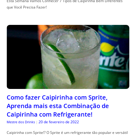
Esta Semana Vamos Conhecer 7 Tipos de Caipirinha Bem Diferentes
que Você Precisa Fazer!
Como fazer Caipirinha com Sprite,
Aprenda mais esta Combinação de
Caipirinha com Refrigerante!
20 de fevereiro de 2022
Mestre dos Drinks
|
Caipirinha com Sprite!? O Sprite é um refrigerante tão popular e versátil