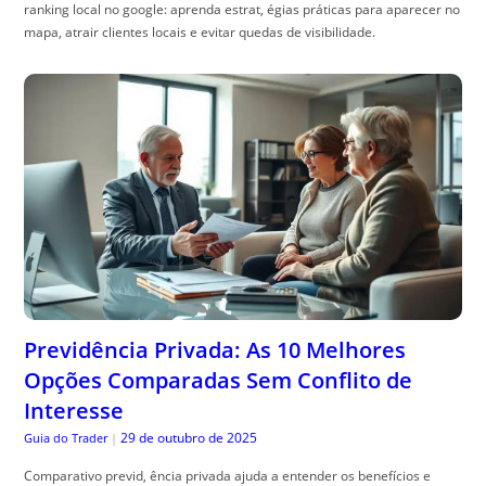
Previdência Privada: As 10 Melhores
Opções Comparadas Sem Conflito de
Interesse
29 de outubro de 2025
Guia do Trader
|
Comparativo previd, ência privada ajuda a entender os benefícios e
escolher o melhor plano. Veja como otimizar sua escolha!
ACESSE AGORA MAIS ARTIGOS INCRÍVEIS