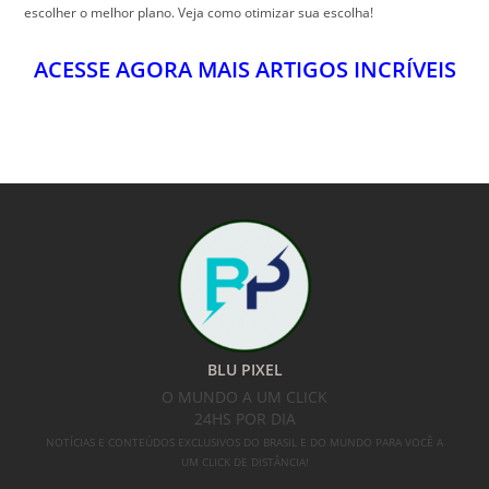
BLU PIXEL
O MUNDO A UM CLICK
24HS POR DIA
NOTÍCIAS E CONTEÚDOS EXCLUSIVOS DO BRASIL E DO MUNDO PARA VOCÊ A
UM CLICK DE DISTÂNCIA!
SIGA-NOS