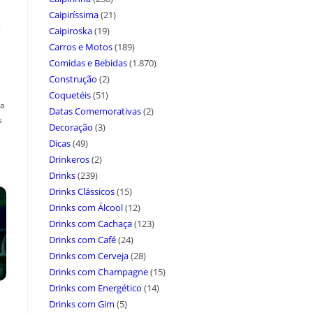
Caipiríssima
(21)
a
Caipiroska
(19)
Carros e Motos
(189)
Comidas e Bebidas
(1.870)
Construção
(2)
Coquetéis
(51)
ça
Datas Comemorativas
(2)
s
Decoração
(3)
Dicas
(49)
Drinkeros
(2)
Drinks
(239)
Drinks Clássicos
(15)
Drinks com Álcool
(12)
Drinks com Cachaça
(123)
Drinks com Café
(24)
Drinks com Cerveja
(28)
Drinks com Champagne
(15)
Drinks com Energético
(14)
Drinks com Gim
(5)