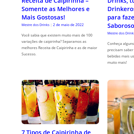
Receita de Caipirinha –
Drinks, 
Somente as Melhores e
Drinkero
Mais Gostosas!
para faz
Saboroso
2 de maio de 2022
Mestre dos Drinks
|
Mestre dos Drink
Você sabia que existem muito mais de 100
variações de caipirinha? Separamos as
Conheça alguns 
melhores Receita de Caipirinha e as de maior
precisam saber 
Sucesso.
bebidas mais us
muito mais!
7 Tipos de Caipirinha de