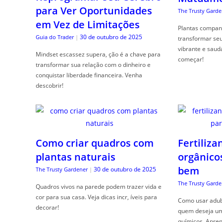
para Ver Oportunidades
The Trusty Garde
em Vez de Limitações
Plantas compan
30 de outubro de 2025
Guia do Trader
|
transformar se
vibrante e saud
Mindset escassez supera, ção é a chave para
começar!
transformar sua relação com o dinheiro e
conquistar liberdade financeira. Venha
descobrir!
Como criar quadros com
Fertiliza
plantas naturais
orgânico
bem
30 de outubro de 2025
The Trusty Gardener
|
The Trusty Garde
Quadros vivos na parede podem trazer vida e
cor para sua casa. Veja dicas incr, íveis para
Como usar adubo
decorar!
quem deseja um 
químicos. Apren