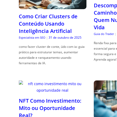
Descompl
Caminho 
Como Criar Clusters de
Quem Nun
Conteúdo Usando
Vida
Inteligência Artificial
Guia do Trader
|
31 de outubro de 2025
Especialista em SEO
|
Renda fixa para 
como fazer cluster de conte, údo com ia: guia
essencial para 
prático para estruturar temas, aumentar
forma segura e 
autoridade e ranqueamento usando
Aprenda agora!
ferramentas de IA.
NFT Como Investimento:
Mito ou Oportunidade
Real?