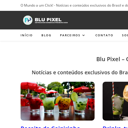
Ir
O Mundo a um Click! - Notícias e conteúdos exclusivos do Brasil e d
para
o
conteúdo
INÍCIO
BLOG
PARCEIROS
CONTATO
SO
Blu Pixel –
Notícias e conteúdos exclusivos do Bra