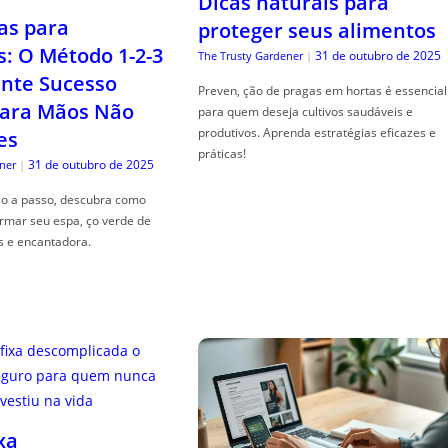
Dicas naturais para
as para
proteger seus alimentos
s: O Método 1-2-3
31 de outubro de 2025
The Trusty Gardener
|
nte Sucesso
Preven, ção de pragas em hortas é essencial
ara Mãos Não
para quem deseja cultivos saudáveis e
produtivos. Aprenda estratégias eficazes e
es
práticas!
31 de outubro de 2025
ner
|
so a passo, descubra como
ormar seu espa, ço verde de
s e encantadora.
xa