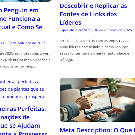
Descobrir e Replicar as
o Penguin em
Fontes de Links dos
mo Funciona a
Líderes
tual e Como Se
30 de outubro de 2025
Especialista em SEO
|
an, álise de backlinks concorrentes revela
30 de outubro de 2025
SEO
|
onde líderes obtêm links e como replicar
essas fontes para aumentar autoridade e
in 2025: entenda como a vers,
tráfego.
links, identifica manipulações e
a recuperar rankings.
iras Perfeitas:
nações de
que se Ajudam
Meta Description: O Que 
nte a Prosperar