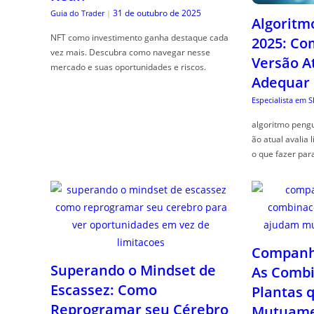
31 de outubro de 2025
Guia do Trader
|
Algoritm
NFT como investimento ganha destaque cada
2025: Co
vez mais. Descubra como navegar nesse
Versão A
mercado e suas oportunidades e riscos.
Adequar
Especialista em 
algoritmo pengu
ão atual avalia 
o que fazer par
Companhe
Superando o Mindset de
As Combi
Escassez: Como
Plantas 
Reprogramar seu Cérebro
Mutuame