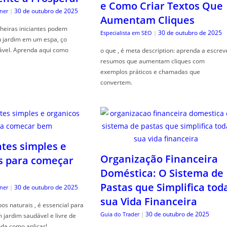
e Como Criar Textos Que
30 de outubro de 2025
ner
|
Aumentam Cliques
heiras iniciantes podem
30 de outubro de 2025
Especialista em SEO
|
u jardim em um espa, ço
ável. Aprenda aqui como
o que , é meta description: aprenda a escrev
resumos que aumentam cliques com
exemplos práticos e chamadas que
convertem.
ntes simples e
Organização Financeira
s para começar
Doméstica: O Sistema de
Pastas que Simplifica tod
30 de outubro de 2025
ner
|
sua Vida Financeira
s naturais , é essencial para
30 de outubro de 2025
Guia do Trader
|
jardim saudável e livre de
da como aplicar!