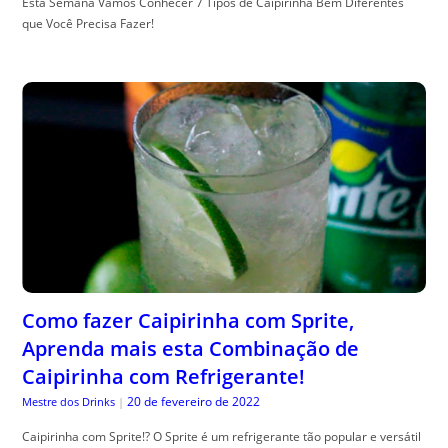
Esta Semana Vamos Conhecer 7 Tipos de Caipirinha Bem Diferentes
que Você Precisa Fazer!
Como fazer Caipirinha com Sprite,
Aprenda mais esta Combinação de
Caipirinha com Refrigerante!
20 de fevereiro de 2022
Mestre dos Drinks
|
Caipirinha com Sprite!? O Sprite é um refrigerante tão popular e versátil