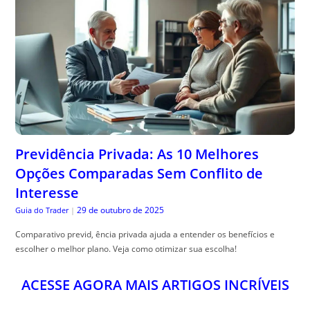
Previdência Privada: As 10 Melhores
Opções Comparadas Sem Conflito de
Interesse
29 de outubro de 2025
Guia do Trader
|
Comparativo previd, ência privada ajuda a entender os benefícios e
escolher o melhor plano. Veja como otimizar sua escolha!
ACESSE AGORA MAIS ARTIGOS INCRÍVEIS