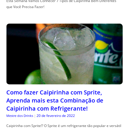
Esta Semana Vamos Conhecer 7 Tipos de Caipirinha Bem Diferentes
que Você Precisa Fazer!
Como fazer Caipirinha com Sprite,
Aprenda mais esta Combinação de
Caipirinha com Refrigerante!
20 de fevereiro de 2022
Mestre dos Drinks
|
Caipirinha com Sprite!? O Sprite é um refrigerante tão popular e versátil